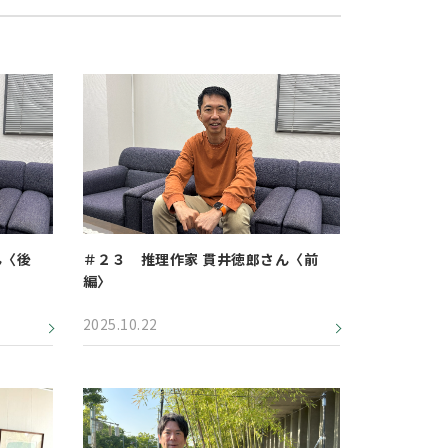
ん〈後
＃２３ 推理作家 貫井徳郎さん〈前
編〉
2025.10.22