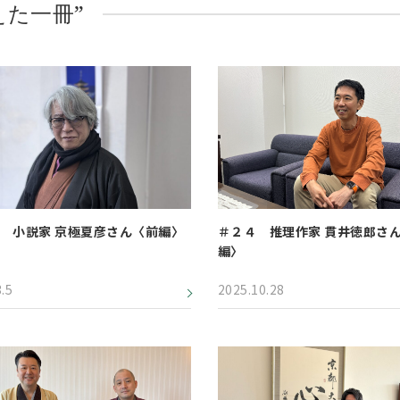
えた一冊”
 小説家 京極夏彦さん〈前編〉
＃２４ 推理作家 貫井徳郎さ
編〉
.5
2025.10.28