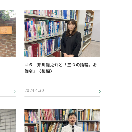
＃６ 芥川龍之介と「三つの指輪。お
伽噺」〈後編〉
2024.4.30