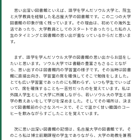
思い出深い図書館といえば、語学を学んだソウル大学と、院生
と大学教員を経験した名古屋大学の図書館です。この二つの大学
図書館の印象が強く残っています。その理由は、初めての海外生
活であったり、大学教員としてのスタートであったりした私の人
生のタイミングと図書館の思い出が重なっているからだと思いま
す。
まず、語学を学んだソウル大学の図書館の思い出からお話をし
たいと思います。ソウル大学では書籍の豊富さもさることなが
ら、思い出すのは図書館内の学習室の様子です。その当時は図書
館に直接出向き、学習室の席を確保してそこで勉強をしました。
とても広い学習室であったのにも関わらず、いつも学生でいっぱ
いで、席を確保することも一苦労だったのを覚えています。私は
外国人学生として大学に所属しながら、若いソウル大の学生と語
学の教えあいをして学びを深めました。そしてその場所は、決ま
って図書館前の小さなスペースで、そこで温かく甘い韓国のコー
ヒーを飲みながらすごしたことを覚えています。
次に思い出深い図書館の記憶は、名古屋大学の図書館です。そ
のころ私は博士前期課程の学生でありながら、大学の助教を兼務