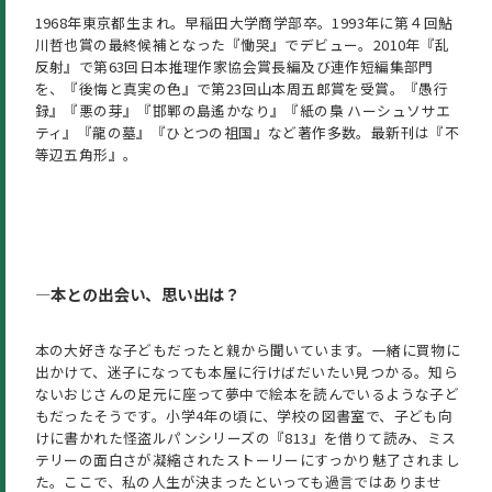
1968年東京都生まれ。早稲田大学商学部卒。1993年に第４回鮎
川哲也賞の最終候補となった『慟哭』でデビュー。2010年『乱
反射』で第63回日本推理作家協会賞長編及び連作短編集部門
を、『後悔と真実の色』で第23回山本周五郎賞を受賞。『愚行
録』『悪の芽』『邯鄲の島遙かなり』『紙の梟 ハーシュソサエ
ティ』『龍の墓』『ひとつの祖国』など著作多数。最新刊は『不
等辺五角形』。
―
本との出会い、思い出は？
本の大好きな子どもだったと親から聞いています。一緒に買物に
出かけて、迷子になっても本屋に行けばだいたい見つかる。知ら
ないおじさんの足元に座って夢中で絵本を読んでいるような子ど
もだったそうです。小学4年の頃に、学校の図書室で、子ども向
けに書かれた怪盗ルパンシリーズの『813』を借りて読み、ミス
テリーの面白さが凝縮されたストーリーにすっかり魅了されまし
た。ここで、私の人生が決まったといっても過言ではありませ