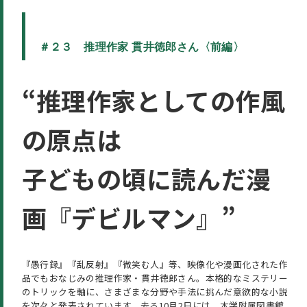
＃２３ 推理作家 貫井徳郎さん〈前編〉
“
推理作家としての作風
の原点は
子どもの頃に読んだ漫
画『デビルマン』
”
『愚行録』『乱反射』『微笑む人』等、映像化や漫画化された作
品でもおなじみの推理作家・貫井徳郎さん。本格的なミステリー
のトリックを軸に、さまざまな分野や手法に挑んだ意欲的な小説
を次々と発表されています。去る10月2日には、本学附属図書館