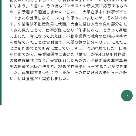
にしよう」と思い、その後もコンテストや新人賞に応募するもの
の一次予選すら通過しませんでした。「大学在学中に作家デビュ
ーできたら就職しなくていい」と思っていましたが、それは叶わ
ず、卒業後は不動産業界に就職。大金に絡む人間の負の部分をた
くさん見たことで、仕事が嫌になり「作家になる」と言って退職
しました。今になって思えば、不動産業界で社会の仕組みや基本
を理解できたことは実利面で、人間の負の部分をリアルに見たこ
とは創作面でとても役に立っていますし、よい経験でした。仕事
を辞めてから、失業期間中に書いた『慟哭』が第4回鮎川哲也賞
の最終候補作になり、受賞は逃したものの、予選委員の北村薫先
生の推薦で出版が決まり、25歳で作家デビューすることができま
した。再就職するつもりでしたが、その前に念願のデビューが叶
い、私は強運だと実感しました。
⇒後編はこちら