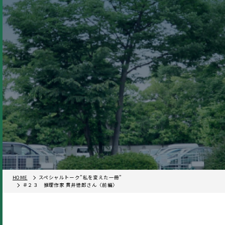
HOME
スペシャルトーク”私を変えた一冊”
＃２３ 推理作家 貫井徳郎さん〈前編〉