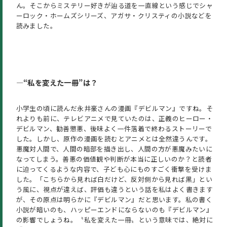
ん。そこからミステリー好きが辿る道を一直線という感じでシャ
ーロック・ホームズシリーズ、アガサ・クリスティの小説などを
読みました。
―
“私を変えた一冊”は？
小学生の頃に読んだ永井豪さんの漫画『デビルマン』ですね。そ
れよりも前に、テレビアニメで見ていたのは、正義のヒーロー・
デビルマン、勧善懲悪、後味よく一件落着で終わるストーリーで
した。しかし、原作の漫画を読むとアニメとは全然違うんです。
悪魔対人間で、人間の暗部を描き出し、人間の方が悪魔みたいに
なってしまう。善悪の価値観や判断が本当に正しいのか？と読者
に迫ってくるような内容で、子ども心にものすごく衝撃を受けま
した。「こちらから見れば白だけど、反対側から見れば黒」とい
う風に、視点が違えば、評価も違うという話を私はよく書きます
が、その原点は明らかに『デビルマン』だと思います。私の書く
小説が暗いのも、ハッピーエンドにならないのも『デビルマン』
の影響でしょうね。〝私を変えた一冊〟という意味では、絶対に