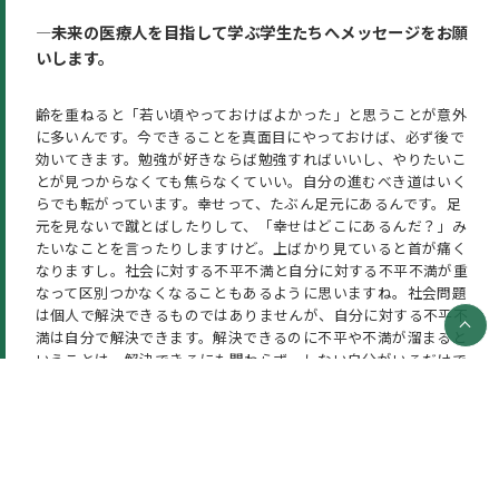
―未来の医療人を目指して学ぶ学生たちへメッセージをお願
いします。
齢を重ねると「若い頃やっておけばよかった」と思うことが意外
に多いんです。今できることを真面目にやっておけば、必ず後で
効いてきます。勉強が好きならば勉強すればいいし、やりたいこ
とが見つからなくても焦らなくていい。自分の進むべき道はいく
らでも転がっています。幸せって、たぶん足元にあるんです。足
元を見ないで蹴とばしたりして、「幸せはどこにあるんだ？」み
たいなことを言ったりしますけど。上ばかり見ていると首が痛く
なりますし。社会に対する不平不満と自分に対する不平不満が重
なって区別つかなくなることもあるように思いますね。社会問題
は個人で解決できるものではありませんが、自分に対する不平不
満は自分で解決できます。解決できるのに不平や不満が溜まると
いうことは、解決できるにも関わらず、しない自分がいるだけで
すね。誰が悪いわけでもない。やればいいだけだし、できないな
ら諦めるしかないです。大学で学ぶというのは立派なことです。
学ぶって、何より楽しいことです。知らないことを知り、考え方
を伝授してもらい、自分で考えられるようになる。こんな楽しい
ことないじゃないですか。勉強する楽しさを満喫できるような、
老いて悔いることのない大学生活を送ってほしいと思います。