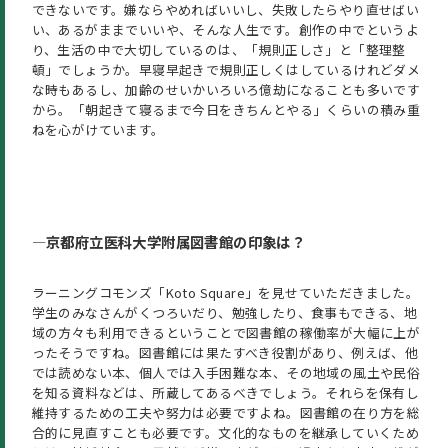
できないです。嫌ならやめればいいし、失敗したらやり直せばい
い、あるがままでいいや、そんな人生です。創作の中でというよ
り、生活の中で大切しているのは、「規則正しさ」と「整理整
頓」でしょうか。早寝早起きで規則正しくはしているけれどダメ
な時もあるし、加齢のせいかいろいろ億劫になることも多いです
から。「朝起きて寝るまで今日をきちんとやる」くらいの積み重
ねを心がけています。
―京都府立医科大学附属図書館の印象は？
ラーニングコモンズ「Koto Square」を見せていただきました。
学生のみなさんがくつろいだり、勉強したり、食事もできる、地
域の方々も利用できるということで図書館の稼働率が大幅に上が
ったそうですね。図書館には果たすべき役割があり、例えば、他
では読めない本、個人では入手困難な本、その地域の風土や民俗
を知る資料などは、所蔵してあるべきでしょう。それらを保有し
維持するための工夫や努力は必要ですよね。図書館の在り方を総
合的に見直すことも必要です。文化的なものを継承していくため