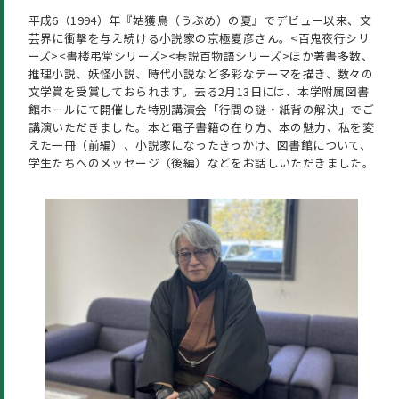
平成6（1994）年『姑獲鳥（うぶめ）の夏』でデビュー以来、文
芸界に衝撃を与え続ける小説家の京極夏彦さん。<百鬼夜行シリ
ーズ><書楼弔堂シリーズ><巷説百物語シリーズ>ほか著書多数、
推理小説、妖怪小説、時代小説など多彩なテーマを描き、数々の
文学賞を受賞しておられます。去る2月13日には、本学附属図書
館ホールにて開催した特別講演会「行間の謎・紙背の解決」でご
講演いただきました。本と電子書籍の在り方、本の魅力、私を変
えた一冊（前編）、小説家になったきっかけ、図書館について、
学生たちへのメッセージ（後編）などをお話しいただきました。