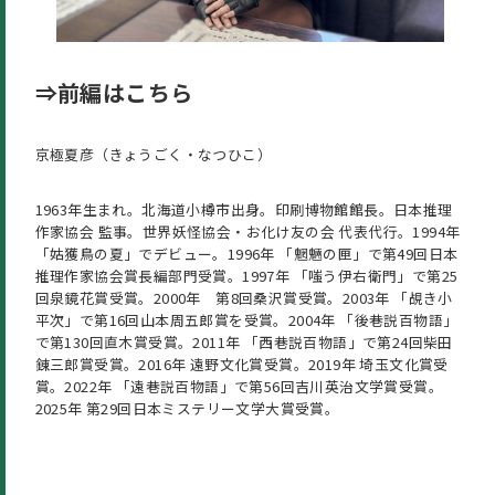
⇒前編はこちら
京極夏彦（きょうごく・なつひこ）
1963年生まれ。北海道小樽市出身。印刷博物館館長。日本推理
作家協会 監事。世界妖怪協会・お化け友の会 代表代行。1994年
「姑獲鳥の夏」でデビュー。1996年 「魍魎の匣」で第49回日本
推理作家協会賞長編部門受賞。1997年 「嗤う伊右衛門」で第25
回泉鏡花賞受賞。2000年 第8回桑沢賞受賞。2003年 「覘き小
平次」で第16回山本周五郎賞を受賞。2004年 「後巷説百物語」
で第130回直木賞受賞。2011年 「西巷説百物語」で第24回柴田
錬三郎賞受賞。2016年 遠野文化賞受賞。2019年 埼玉文化賞受
賞。2022年 「遠巷説百物語」で第56回吉川英治文学賞受賞。
2025年 第29回日本ミステリー文学大賞受賞。