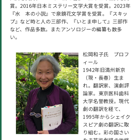
賞。2016年日本ミステリー文学大賞を受賞。2023年
『水　本の小説』で泉鏡花文学賞を受賞。『スキッ
プ』など時と人の三部作、『いとま申して』三部作
など、作品多数。またアンソロジーの編纂も数多
い。
松岡和子氏　プロフ
ィール
1942年旧満州新京
（現・長春）生ま
れ。翻訳家、演劇評
論家。東京医科歯科
大学名誉教授。現代
劇の翻訳を経て、
1995年からシェイク
スピア劇の翻訳に取
り組む。彩の国さい