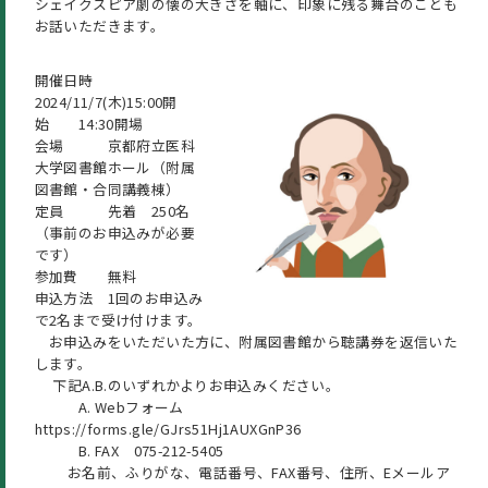
シェイクスピア劇の懐の大きさを軸に、印象に残る舞台のことも
お話いただきます。
開催日時
2024/11/7(木)15:00開
始 14:30開場
会場 京都府立医科
大学図書館ホール（附属
図書館・合同講義棟）
定員 先着 250名
（事前のお申込みが必要
です）
参加費 無料
申込方法 1回のお申込み
で2名まで受け付けます。
お申込みをいただいた方に、附属図書館から聴講券を返信いた
します。
下記A.B.のいずれかよりお申込みください。
A. Webフォーム
https://forms.gle/GJrs51Hj1AUXGnP36
B. FAX 075-212-5405
お名前、ふりがな、電話番号、FAX番号、住所、Eメールア