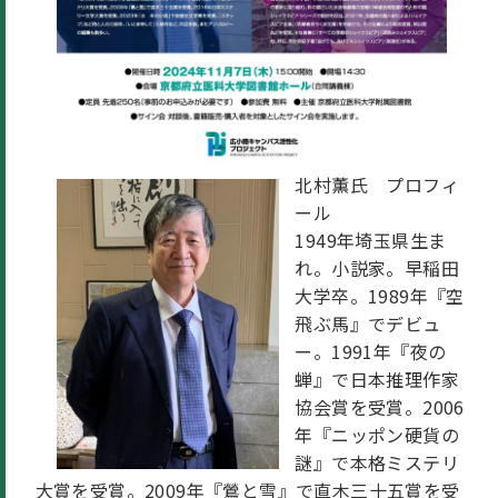
北村薫氏　プロフィ
ール
1949年埼玉県生ま
れ。小説家。早稲田
大学卒。1989年『空
飛ぶ馬』でデビュ
ー。1991年『夜の
蝉』で日本推理作家
協会賞を受賞。2006
年『ニッポン硬貨の
謎』で本格ミステリ
大賞を受賞。2009年『鶯と雪』で直木三十五賞を受