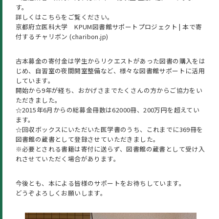
す。
詳しくは
こちら
をご覧ください。
京都府立医科大学 KPUM図書館サポートプロジェクト | 本で寄
付するチャリボン (charibon.jp)
古本募金の寄付金は学生からリクエストがあった図書の購入をは
じめ、自習室の夜間開室整備など、様々な図書館サポートに活用
しています。
開始から9年が経ち、おかげさまでたくさんの方からご協力をい
ただきました。
☆2015年6月からの総募金冊数は62000冊、200万円を超えてい
ます。
☆回収ボックスにいただいた医学書のうち、これまでに369冊を
図書館の蔵書として登録させていただきました。
※必要とされる書籍は寄付に送らず、図書館の蔵書として受け入
れさせていただく場合があります。
今後とも、本による皆様のサポートをお待ちしています。
どうぞよろしくお願いします。